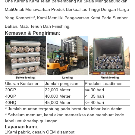
One Karena Kami Telah Berkembang Ke Skala Menggabungkan
MatiUntuk Menawarkan Produk Berkualitas Tinggi Dengan Harga
Yang Kompetitif, Kami Memiliki Pengawasan Ketat Pada Sumber
Bahan, Mati, Tenun Dan Finishing.
Kemasan & Pengiriman:
Ukuran Kontainer
Jumlah pengisian
Produksi Leadtimes
20GP
22,000 Meter
<= 30 hari
40GP
40,000 Meter
<= 35 hari
40HQ
45,000 Meter
<= 40 hari
* Jumlah muatan tergantung pada berat dan lebar kain denim.
* Sebelum memuat, kami akan memeriksa dan membuat kode
label untuk setiap gulungan.
Layanan kami:
1Kami pabrik, desain OEM disambut.