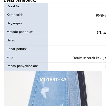
Deskripsi produk:
Pasal No:
Komposisi:
96%Pu
Bayangan:
Metode penenun:
3/1 t
Berat:
Lebar penuh:
Fitur:
Denim stretch kaku, 
Pasca-penyelesaian: