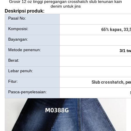
Grosir 12 oz tinggi peregangan crosshatch slub tenunan kain
denim untuk jins
Deskripsi produk:
Pasal No:
Komposisi:
65% kapas, 33,
Bayangan:
Metode penenun:
3/1 t
Berat:
Lebar penuh:
Fitur:
Slub crosshatch, pe
Pasca-penyelesaian: