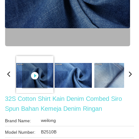
32S Cotton Shirt Kain Denim Combed Siro
Spun Bahan Kemeja Denim Ringan
weilong
Brand Name:
B2510B
Model Number: