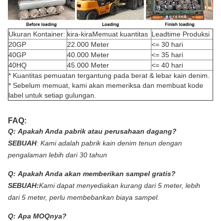
Ukuran Kontainer:
kira-kiraMemuat kuantitas
Leadtime Produksi
20GP
22.000 Meter
<= 30 hari
40GP
40.000 Meter
<= 35 hari
40HQ
45.000 Meter
<= 40 hari
* Kuantitas pemuatan tergantung pada berat & lebar kain denim.
* Sebelum memuat, kami akan memeriksa dan membuat kode
label untuk setiap gulungan.
FAQ:
Q:
Apakah Anda pabrik atau perusahaan dagang?
SEBUAH
:
Kami adalah pabrik kain denim tenun dengan
pengalaman lebih dari 30 tahun
Q:
Apakah Anda akan memberikan sampel gratis?
SEBUAH:
Kami dapat menyediakan kurang dari 5 meter, lebih
dari 5 meter, perlu membebankan biaya sampel.
Q:
Apa MOQnya?