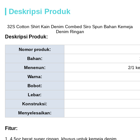
Deskripsi Produk
32S Cotton Shirt Kain Denim Combed Siro Spun Bahan Kemeja
Denim Ringan
Deskripsi Produk:
Nomor produk:
Bahan:
Menenun:
2/1 k
Warna:
Bobot:
Lebar:
Konstruksi:
Menyelesaikan:
Fitur:
1. 4.5oz berat super ringan, khusus untuk kemeja denim.