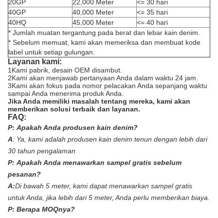
20GP
22,000 Meter
<= 30 hari
40GP
40,000 Meter
<= 35 hari
40HQ
45,000 Meter
<= 40 hari
* Jumlah muatan tergantung pada berat dan lebar kain denim.
* Sebelum memuat, kami akan memeriksa dan membuat kode
label untuk setiap gulungan.
Layanan kami:
1Kami pabrik, desain OEM disambut.
2Kami akan menjawab pertanyaan Anda dalam waktu 24 jam.
3Kami akan fokus pada nomor pelacakan Anda sepanjang waktu
sampai Anda menerima produk Anda.
Jika Anda memiliki masalah tentang mereka, kami akan
memberikan solusi terbaik dan layanan.
FAQ:
P:
Apakah Anda produsen kain denim?
A
:
Ya, kami adalah produsen kain denim tenun dengan lebih dari
30 tahun pengalaman
P:
Apakah Anda menawarkan sampel gratis sebelum
pesanan?
A:
Di bawah 5 meter, kami dapat menawarkan sampel gratis
untuk Anda, jika lebih dari 5 meter, Anda perlu memberikan biaya.
P:
Berapa MOQnya?