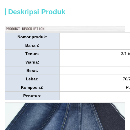
Deskripsi Produk
Nomor produk:
Bahan:
Tenun:
3/1 t
Warna:
Berat:
Lebar:
70/
Komposisi:
Po
Penutup: